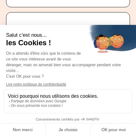
La communauté
Grandir seul, c’est bien. Mais grandir ensemble,
c’est mieux. Vous aurez accès à toute la
communauté de notre programme
même la
formation terminée,
de sorte à continuer de
nous poser vos questions
.
Le réseau
Nous mettons à disposition notre réseau
d’entrepreneurs, de sorte à ce que vous puissiez
trouver
une opportunité de closing le plus
rapidement possible.