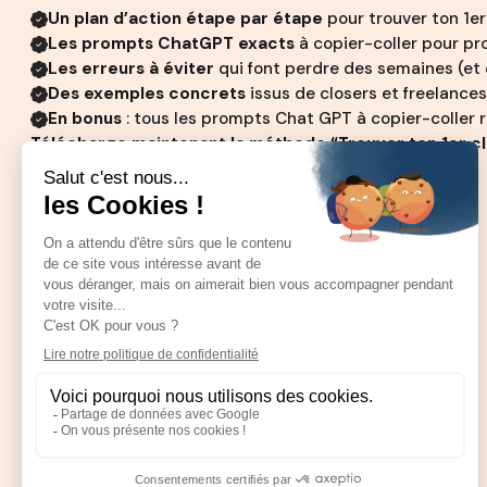
Un plan d’action étape par étape
pour trouver ton 1er 
Les prompts ChatGPT exacts
à copier-coller pour pro
Les erreurs à éviter
qui font perdre des semaines (et
Des exemples concrets
issus de closers et freelances 
En bonus
: tous les prompts Chat GPT à copier-coller
Télécharge maintenant la méthode “Trouver ton 1er cl
prendre la tête.
Excellent -
4,9/5
sur la base de 713 avis