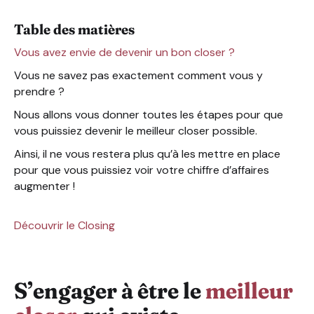
Ne pas rester bloqué sur une histoire de prospect : con
Table des matières
La confiance en soi est quelque chose que vous ne dev
Tout miser sur la conclusion de vos ventes !
Vous avez envie de devenir un bon closer ?
Avoir des objectifs atteignables pour ne jamais perdre
Vous ne savez pas exactement comment vous y
Entraînez-vous pour développer différentes méthodes
prendre ?
Nous allons vous donner toutes les étapes pour que
vous puissiez devenir le meilleur closer possible.
Ainsi, il ne vous restera plus qu’à les mettre en place
pour que vous puissiez voir votre chiffre d’affaires
augmenter !
Découvrir le Closing
S’engager à être le
meilleur