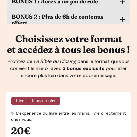
BONUS 1 : Accès à un jeu de rôle
BONUS 2 : Plus de 6h de contenus
L’accès à un vrai jeu de rôle pour comprendre ce
offert
qu’est un appel de vente.
Vois
la réalité
de ce que nous demandons à nos
Choisissez votre format
Masterclass :
“est-ce que le Closing est fait pour
élèves de réaliser lorsqu’ils se forment chez nous en
moi ?”
et accédez à tous les bonus !
vue d’obtenir une certification.
Masterclass :
“comment savoir ce que j’ai envie de
Découvre
l’envers du décors d’une vraie
vendre ?”
simulation d’un appel de vente
tel que nous
Profitez de
La Bible du Closing
dans le format qui vous
Masterclass :
“comment trouver son 1er client” ?
l’enseignons aujourd’hui.
Masterclass d’entrepreneurs qui vous dévoileront ce
convient le mieux, avec
3 bonus exclusifs
pour aller
qu’est
un Closer 3.0 pour eux !
encore plus loin dans votre apprentissage.
Livre au format papier
✨ L’expérience du livre entre les mains, livré directement
chez vous.
20€