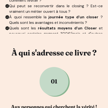
comment l'éviter ?
Qui peut se reconvertir dans le closing ? Est-ce
vraiment un métier ouvert à tous ?
À quoi ressemble la
journée type d'un closer
?
Quels sont les avantages et inconvénients ?
Quels sont les
résultats moyens d'un Closer
et
pourquoi certains gagnent 300€/mois et d'autres
5000€/mois ?
Quelle est
la vérité sur les tunnels de vente
et les
types de leads qui vont venir à vous ?
À qui s'adresse ce livre ?
Comment créer
votre propre script
de vente ?
Quelle
rémunération
pour un Closer (fixe,
commissions, etc.) ?
Quelles formations suivre et lesquelles éviter ?
Comment trouver votre 1
er client
?
01
Aux personnes qui cherchent
la vérité !