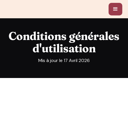
Conditions générales
d'utilisation
Mis à jour le 17 Avril 2026
ARTICLE 1. INFORMATIONS LÉGALES
En vertu de l’article 6 de la Loi n° 2004-575 du 21 juin
2004 pour la confiance dans l’économie numérique, il
est précisé dans cet article l’identité des différents
intervenants dans le cadre de sa réalisation et de son