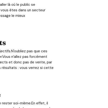
er là où le public se
si vous êtes dans un secteur
message le mieux
ts
jectifs.N'oubliez pas que ces
r.Vous n’allez pas forcément
spects et donc pas de vente, par
résultats : vous verrez si cette
e
e rester soi-même.En effet, il