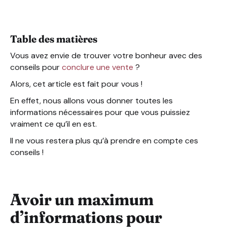
Détecter les signaux qui peuvent vous mettre la puce à l
Avoir une approche adaptée
Ne pas forcer la vente
Table des matières
Proposez une expérience client qui soit agréable
Évitez que votre interlocuteur ne change d’avis
Vous avez envie de trouver votre bonheur avec des
Apprenez à vous taire
conseils pour
conclure une vente
?
Ne “survendez” pas votre offre ou votre produit
Alors, cet article est fait pour vous !
Ne pas hésiter à se former !
En effet, nous allons vous donner toutes les
informations nécessaires pour que vous puissiez
vraiment ce qu’il en est.
Il ne vous restera plus qu’à prendre en compte ces
conseils !
Avoir un maximum
d’informations pour