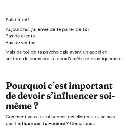
Les techniques, ne sont que des techniques finalemen
Comment être au top de ma forme avant chaque appel
Sauf que… Finalement il l’a closé quand même !
Salut à toi !
Voilà comment tu peux t’influencer toi-même avant ch
Aujourd’hui, j’ai envie de te parler de
toi
.
Pas de clients.
Pas de ventes.
Mais de toi, de ta psychologie avant un appel et
surtout de comment tu peux l’améliorer drastiquement.
Pourquoi c’est important
de devoir s’influencer soi-
même ?
Comment veux-tu influencer tes clients si tu ne sais
pas t’
influencer toi-même ?
Compliqué…