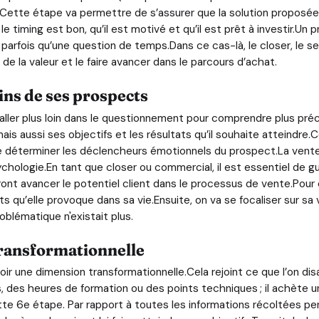
).Cette étape va permettre de s’assurer que la solution proposée
 timing est bon, qu’il est motivé et qu’il est prêt à investir.Un p
 parfois qu’une question de temps.Dans ce cas-là, le closer, le s
r de la valeur et le faire avancer dans le parcours d’achat.
ns de ses prospects
va aller plus loin dans le questionnement pour comprendre plus pr
ais aussi ses objectifs et les résultats qu’il souhaite atteindr
e déterminer les déclencheurs émotionnels du prospect.La vente 
hologie.En tant que closer ou commercial, il est essentiel de gu
ont avancer le potentiel client dans le processus de vente.Pour
cts qu’elle provoque dans sa vie.Ensuite, on va se focaliser sur s
roblématique n'existait plus.
transformationnelle
voir une dimension transformationnelle.Cela rejoint ce que l’on dis
, des heures de formation ou des points techniques ; il achète un
ette 6e étape. Par rapport à toutes les informations récoltées pe