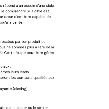
e répond à un besoin d’une cible
e le comprendre.Si la cible est
 par cœur c’est être capable de
qu’à la vente.
éressées par ton produit ou
ous ne sommes plus à l’ère de la
ccès.Cette étape peut être gérée
ciaux ;
êmes leurs leads ;
seront les contacts qualifiés aux
ayante (closing).
ain, par le closer ou le setter