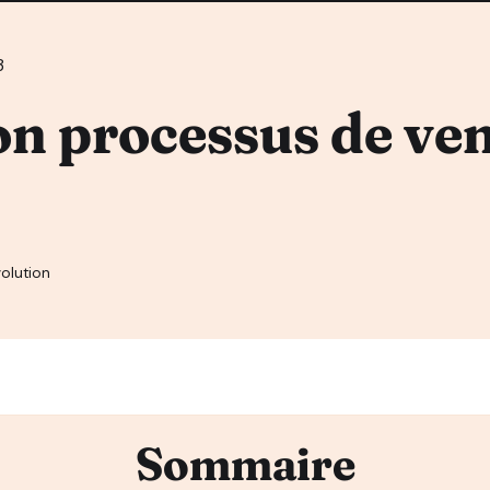
3
on processus de ven
olution
Sommaire