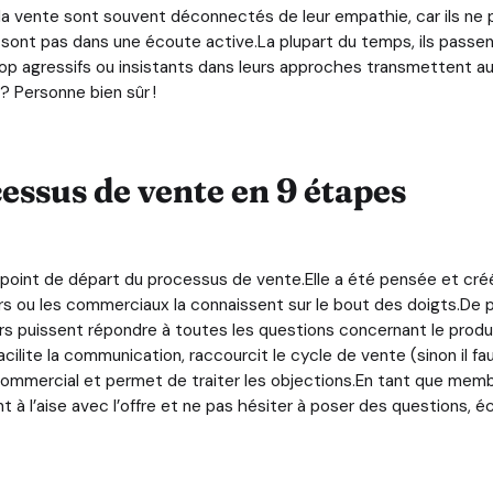
la vente sont souvent déconnectés de leur empathie, car ils ne pe
 sont pas dans une écoute active.La plupart du temps, ils passen
p agressifs ou insistants dans leurs approches transmettent au
? Personne bien sûr !
essus de vente en 9 étapes
e point de départ du processus de vente.Elle a été pensée et créé
rs ou les commerciaux la connaissent sur le bout des doigts.De pl
s puissent répondre à toutes les questions concernant le produi
cilite la communication, raccourcit le cycle de vente (sinon il fa
commercial et permet de traiter les objections.En tant que membr
t à l’aise avec l’offre et ne pas hésiter à poser des questions, 