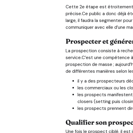
Cette 2e étape est étroitement l
précise.Ce public a donc déjà été
large, il faudra la segmenter pou
communiquer avec elle d’une maniè
Prospecter et générer
La prospection consiste à reche
service.C’est une compétence à p
prospection de masse ; aujourd’
de différentes manières selon les
il y a des prospecteurs dé
les commerciaux ou les clo
les prospects manifestent u
closers (setting puis closin
les prospects prennent dir
Qualifier son prospe
Une fois le prospect ciblé, il est