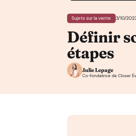
Sujets sur la vente
3/10/202
Définir s
étapes
Julie Lepage
Co-fondatrice de Closer Év