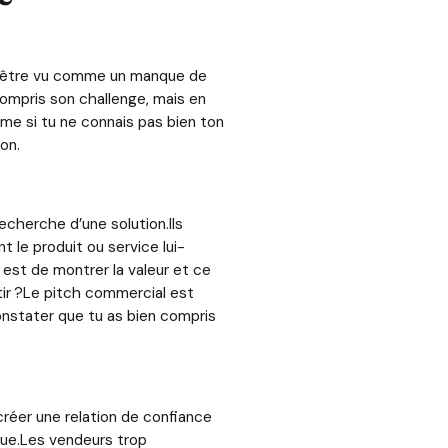
eut être vu comme un manque de
compris son challenge, mais en
ême si tu ne connais pas bien ton
on.
echerche d’une solution.Ils
t le produit ou service lui-
est de montrer la valeur et ce
rtir ?Le pitch commercial est
onstater que tu as bien compris
réer une relation de confiance
que.Les vendeurs trop