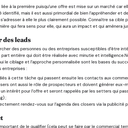
iée à la première puisqu’une offre est mise sur un marché car ell
 identifié, mais il est aussi primordial de bien l’appréhender et d
r s’adresser à elle le plus clairement possible. Connaître sa cible
re qui fera sens pour elle, qui aura un impact et qui amènera jus
 des leads
rcher des personnes ou des entreprises susceptibles d’être int
art entière qui doit être réalisée avec minutie et intelligence.N
hui le ciblage et l’approche personnalisée sont les bases du su
 entreprises :
diés à cette tâche qui passent ensuite les contacts aux commer
sers ont aussi le rôle de prospecteurs et doivent générer eux-m
n intérêt pour l’offre et seront rappelés par les setters qui pas
g) ;
ectement rendez-vous sur l’agenda des closers via la publicité p
ct
 important de le qualifier (cela peut se faire par le commercial terr