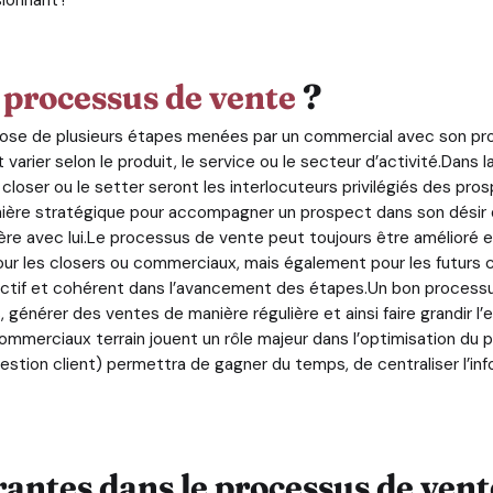
e
processus de vente
?
e de plusieurs étapes menées par un commercial avec son prosp
rier selon le produit, le service ou le secteur d’activité.Dans l
 closer ou le setter seront les interlocuteurs privilégiés des pr
nière stratégique pour accompagner un prospect dans son désir
ère avec lui.Le processus de vente peut toujours être amélioré et l
our les closers ou commerciaux, mais également pour les futurs 
réactif et cohérent dans l’avancement des étapes.Un bon processu
s, générer des ventes de manière régulière et ainsi faire grandir l’
ommerciaux terrain jouent un rôle majeur dans l’optimisation du
gestion client) permettra de gagner du temps, de centraliser l’info
rantes dans le processus de vent