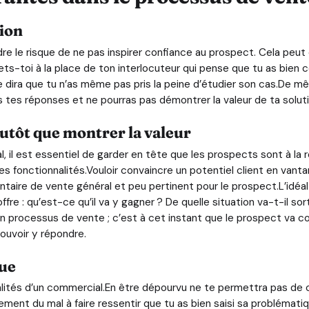
ion
ndre le risque de ne pas inspirer confiance au prospect. Cela p
ets-toi à la place de ton interlocuteur qui pense que tu as bien 
se dira que tu n’as même pas pris la peine d’étudier son cas.De m
s tes réponses et ne pourras pas démontrer la valeur de ta soluti
utôt que montrer la valeur
 il est essentiel de garder en tête que les prospects sont à la r
 fonctionnalités.Vouloir convaincre un potentiel client en vantan
ire de vente général et peu pertinent pour le prospect.L’idéal 
offre : qu’est-ce qu’il va y gagner ? De quelle situation va-t-il so
n processus de vente ; c’est à cet instant que le prospect va c
ouvoir y répondre.
que
lités d’un commercial.En être dépourvu ne te permettra pas de c
ment du mal à faire ressentir que tu as bien saisi sa problémati