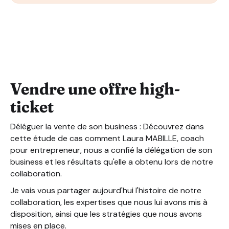
Vendre une offre high-ticket
L'OBJECTIF ?
L'HISTOIRE
EXPERTISE
RÉSEAUX
DURÉE
STRATÉGIE UTILISÉE
Vendre une offre high-
CLOSERS FORMÉS
ticket
RÉSULTATS CHIFFRÉS
NOTRE COLLABORATION EN UN MOT
Déléguer la vente de son business : Découvrez dans
cette étude de cas comment Laura MABILLE, coach
pour entrepreneur, nous a confié la délégation de son
business et les résultats qu'elle a obtenu lors de notre
collaboration.
Je vais vous partager aujourd'hui l'histoire de notre
collaboration, les expertises que nous lui avons mis à
disposition, ainsi que les stratégies que nous avons
mises en place.