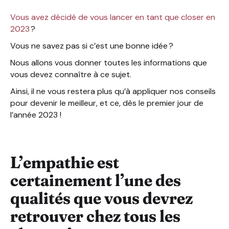
Ne pas montrer que vous voulez vendre à tout prix !
Vous avez décidé de vous lancer en tant que closer en
Repérez les signes d’achat de votre prospect et conc
2023
?
Faire en sorte que votre prospect puisse avoir confia
Suivre une formation de closing et se lancer
Vous ne savez pas si c’est une bonne idée ?
Nous allons vous donner toutes les informations que
vous devez connaître à ce sujet.
Ainsi, il ne vous restera plus qu’à appliquer nos conseils
pour devenir le meilleur, et ce, dès le premier jour de
l’année 2023 !
L’empathie est
certainement l’une des
qualités que vous devrez
retrouver chez tous les