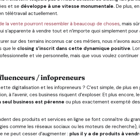
ées et se
développe à une vitesse monumentale.
De plus, en
en télétravail actuellement.
rs de la vente pourront ressembler à beaucoup de choses
, mais s
 qui s’apparente à vendre tout et n’importe quoi simplement pou
er sur des terrains inconnus car ces métiers, nous n’avons aucu
s que le
closing s’inscrit dans cette dynamique positive
. Lo
rofessionnelle et vie personnelle, mais que vous voulez continuer d
nfluenceurs / infopreneurs
cette digitalisation et les infopreneurs ? C’est simple, de plus e
tion, à l’avenir, ces business risquent d’exploser. Et plus encore,
n seul business est pérenne
ou plus exactement exempté des ri
dent des produits et services en ligne se font connaître du grand
gies comme les réseaux sociaux ou les moteurs de recherche), il
de ne peut cesser d’augmenter :
plus il y a de produits à vendr