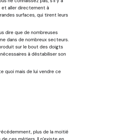
s ne connaissez pas, s’il y a
 et aller directement à
randes surfaces, qui tirent leurs
vous dire que de nombreuses
mme dans de nombreux secteurs.
produit sur le bout des doigts
 nécessaires à déstabiliser son
te quoi mais de lui vendre ce
récédemment, plus de la moitié
 de ces métiers. Il n’existe en