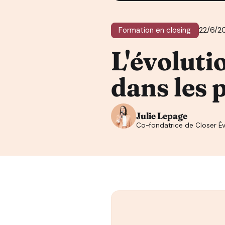
Formation en closing
22/6/2
L'évoluti
dans les 
Julie Lepage
Co-fondatrice de Closer Év