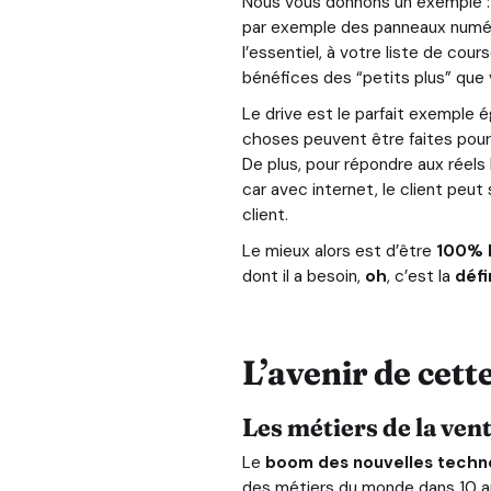
Nous vous donnons un exemple : l
par exemple des panneaux numériqu
l’essentiel, à votre liste de cou
bénéfices des “petits plus” que 
Le drive est le parfait exemple 
choses peuvent être faites pou
De plus, pour répondre aux réels
car avec internet, le client peu
client.
Le mieux alors est d’être
100% h
dont il a besoin,
oh
, c’est la
défi
L’avenir de cet
Les métiers de la vent
Le
boom des nouvelles techno
des métiers du monde dans 10 ans 