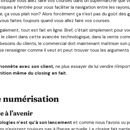
orsque vous allez faire vos courses dans un supermarché que vou
es à l’entrée pour vous faciliter la navigation entre les rayons,
rse, ça vous plait non? Alors forcément ça n’est pas du goût des g
vous faites toujours quand vous allez faire vos courses.
également, tout est fait en ligne. Bref, c’était simplement pour 
r le client dans cette avancée technologique, dans la vente co
 besoins du clients, le commercial doit maintenant maîtriser son 
t se renseigner comme il veut et peut trouver tous les arguments
onnête avec son client,
ne plus essayer de lui vendre n'impor
nition même du closing en fait.
te numérisation
e à l’avenir
logies n’est qu’à son lancement
et comme nous l’avons vu p
n’existent toujours pas à l’heure actuelle. Le closing fait partie