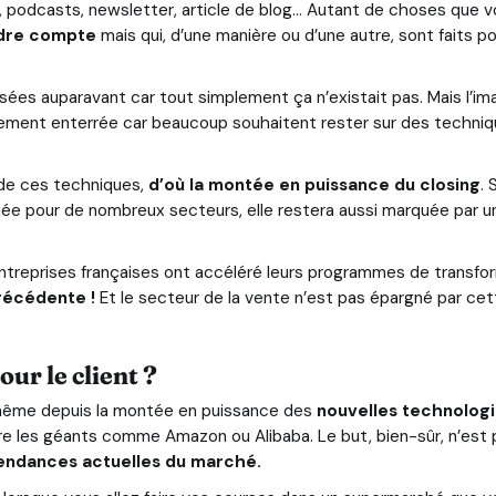
, podcasts, newsletter, article de blog… Autant de choses que v
ndre compte
mais qui, d’une manière ou d’une autre, sont faits p
isées auparavant car tout simplement ça n’existait pas. Mais l’i
ement enterrée car beaucoup souhaitent rester sur des techniqu
 de ces techniques,
d’où la montée en puissance du closing
. 
e pour de nombreux secteurs, elle restera aussi marquée par 
treprises françaises ont accéléré leurs programmes de transfo
précédente !
Et le secteur de la vente n’est pas épargné par cet
ur le client ?
e même depuis la montée en puissance des
nouvelles technolog
re les géants comme Amazon ou Alibaba. Le but, bien-sûr, n’est 
tendances actuelles du marché.