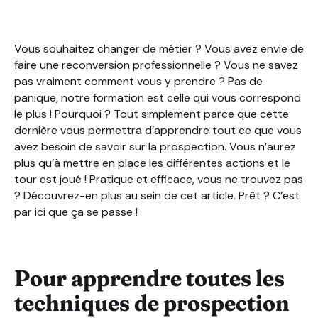
Pour fidéliser plus rapidement les clients que vous av
Pour apprendre à proposer un rendez-vous et faire en
Pour bénéficier d’un accompagnement et d’un suivi pé
Vous souhaitez changer de métier ? Vous avez envie de
Pour savoir comment valoriser votre offre auprès de 
faire une reconversion professionnelle ? Vous ne savez
Faire partie d’une communauté toujours prête à vous ai
pas vraiment comment vous y prendre ? Pas de
Nous vous aiderons à trouver du travail à l’issue de vot
panique, notre formation est celle qui vous correspond
le plus ! Pourquoi ? Tout simplement parce que cette
dernière vous permettra d’apprendre tout ce que vous
avez besoin de savoir sur la prospection. Vous n’aurez
plus qu’à mettre en place les différentes actions et le
tour est joué ! Pratique et efficace, vous ne trouvez pas
? Découvrez-en plus au sein de cet article. Prêt ? C’est
par ici que ça se passe !
Pour apprendre toutes les
techniques de prospection