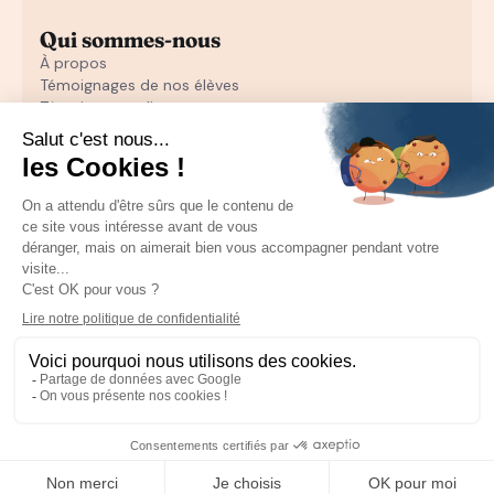
Qui sommes-nous
À propos
Témoignages de nos élèves
Témoignages d'entrepreneurs
Découvrir
Notre initiation au closing offerte
Notre formation en closing
Toutes nos ressources pour les particuliers
Recruter un sales
Toutes les ressources pour les entrepreneurs
Mentions Légales
CGU
CGV
Politique de confidentialité
Plan du site