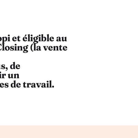
i et éligible au
Closing
(la vente
us
, de
ir un
s de travail.