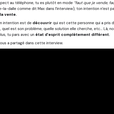
ospect au téléphone, tu es plutôt en mode
“faut que je vende, fa
e-la-dalle comme dit Max dans l’interview), ton intention n’est
la vente.
on intention est de
découvrir
qui est cette personne qui a pris
elle, quel est son problème, quelle solution elle cherche, etc… Là, 
plus, tu pars avec un
état d’esprit complètement différent.
ous a partagé dans cette interview.