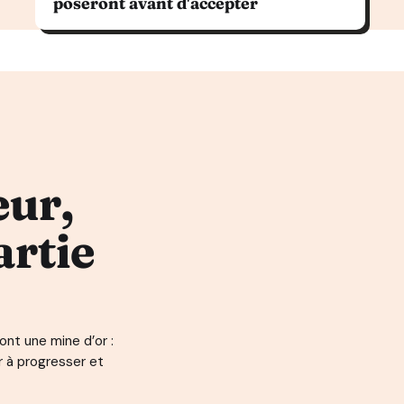
poseront avant d'accepter
eur,
artie
nt une mine d’or :
r à progresser et