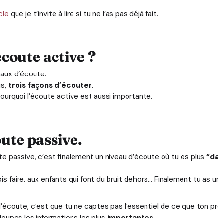
icle
que je t’invite à lire si tu ne l’as pas déjà fait.
écoute active ?
veaux d’écoute.
us,
trois façons d’écouter
.
ourquoi l’écoute active est aussi importante.
oute passive.
e passive, c’est finalement un niveau d’écoute où tu es plus
“da
 faire, aux enfants qui font du bruit dehors… Finalement tu as un 
 d’écoute, c’est que tu ne captes pas l’essentiel de ce que ton p
 loupes les informations les plus
importantes
.