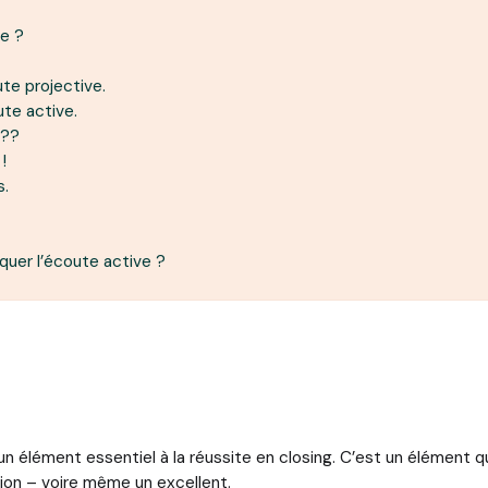
ve ?
te projective.
ute active.
 ??
!
s.
quer l’écoute active ?
d’un élément essentiel à la réussite en closing. C’est un élément q
ion – voire même un excellent.