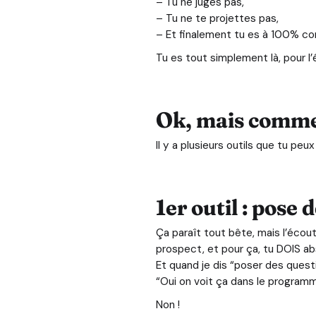
– Tu ne juges pas,
– Tu ne te projettes pas,
– Et finalement tu es à 100% co
Tu es tout simplement là, pour l’
Ok, mais commen
Il y a plusieurs outils que tu peux
1er outil : pose 
Ça paraît tout bête, mais l’écou
prospect, et pour ça, tu DOIS a
Et quand je dis “poser des quest
“Oui on voit ça dans le programme
Non !