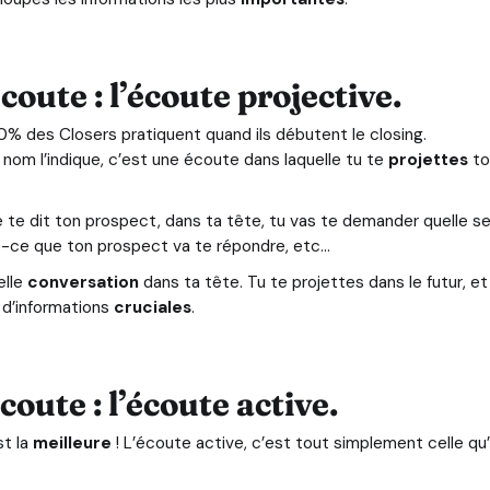
oute : l’écoute projective.
90% des Closers pratiquent quand ils débutent le closing.
om l’indique, c’est une écoute dans laquelle tu te
projettes
to
ue te dit ton prospect, dans ta tête, tu vas te demander quelle s
est-ce que ton prospect va te répondre, etc…
elle
conversation
dans ta tête. Tu te projettes dans le futur, et 
 d’informations
cruciales
.
oute : l’écoute active.
st la
meilleure
! L’écoute active, c’est tout simplement celle qu’i