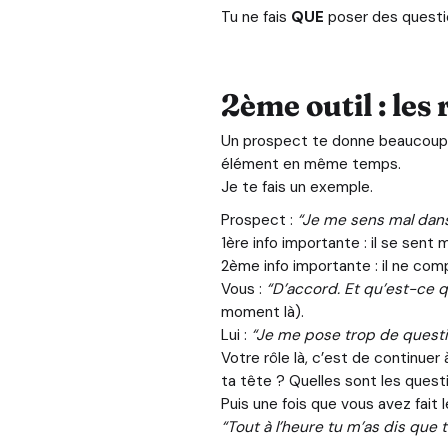
Tu ne fais
QUE
poser des questio
2ème outil : les
Un prospect te donne beaucoup 
élément en même temps.
Je te fais un exemple.
Prospect :
“Je me sens mal dans
1ère info importante : il se sent 
2ème info importante : il ne com
Vous :
“D’accord. Et qu’est-ce qu
moment là).
Lui :
“Je me pose trop de questi
Votre rôle là, c’est de continuer
ta tête ? Quelles sont les quest
Puis une fois que vous avez fait l
“Tout à l’heure tu m’as dis que 