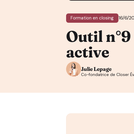
Formation en closing
16/6/2
Outil n°9 
active
Julie Lepage
Co-fondatrice de Closer Év