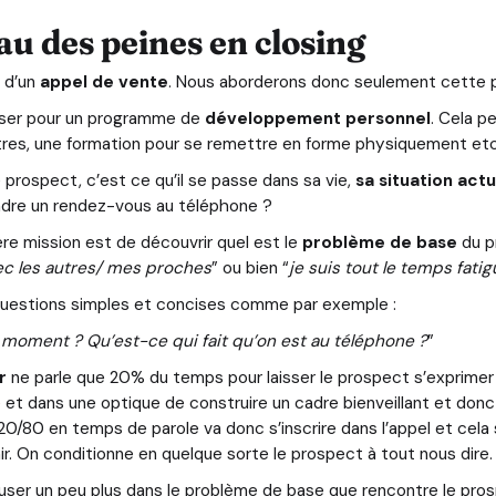
au des peines en closing
 d’un
appel de vente
. Nous aborderons donc seulement cette pa
ser pour un programme de
développement personnel
. Cela p
autres, une formation pour se remettre en forme physiquement e
 prospect, c’est ce qu’il se passe dans sa vie,
sa situation actu
rendre un rendez-vous au téléphone ?
ère mission est de découvrir quel est le
problème de base
du p
ec les autres/ mes proches
” ou bien “
je suis tout le temps fati
s questions simples et concises comme par exemple :
 moment ? Qu’est-ce qui fait qu’on est au téléphone ?
”
er
ne parle que 20% du temps pour laisser le prospect s’exprimer
e
et dans une optique de construire un cadre bienveillant et don
0/80 en temps de parole va donc s’inscrire dans l’appel et cela s
r. On conditionne en quelque sorte le prospect à tout nous dire.
reuser un peu plus dans le problème de base que rencontre le pro