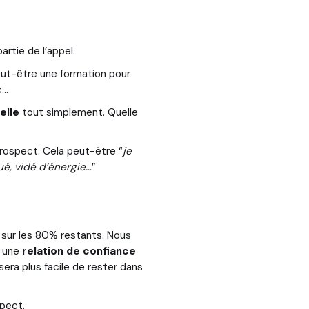
rtie de l’appel.
eut-être une formation pour
tc…
elle
tout simplement. Quelle
rospect. Cela peut-être “
je
gué, vidé d’énergie…
”
 sur les 80% restants. Nous
c une
relation de confiance
era plus facile de rester dans
spect.