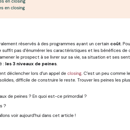
es en closing
es en closing
alement réservés à des programmes ayant un certain
coût
. Po
 ne suffit pas d’énumérer les caractéristiques et les bénéfices de
ener le prospect à se livrer sur sa vie, sa situation et ses senti
é :
les 3 niveaux de peines
.
ment déclencher lors d’un appel de
closing
. C’est un peu comme le
solides, difficile de construire le reste. Trouver les peines les p
aux de peines ? En quoi est-ce primordial ?
us ?
ons voir aujourd’hui dans cet article !