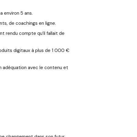
a environ 5 ans.
nts, de coachings en ligne.
nt rendu compte qu’il fallait de
duits digitaux à plus de 1 000 €
t en adéquation avec le contenu et
mme changement dans son futur.