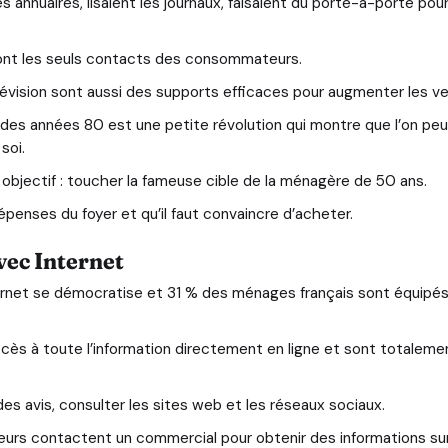
 annuaires, lisaient les journaux, faisaient du porte-à-porte pou
ont les seuls contacts des consommateurs.
 télévision sont aussi des supports efficaces pour augmenter les v
n des années 80 est une petite révolution qui montre que l’on peu
soi.
n objectif : toucher la fameuse cible de la ménagère de 50 ans.
dépenses du foyer et qu’il faut convaincre d’acheter.
vec Internet
net se démocratise et 31 % des ménages français sont équipés 
ccès à toute l’information directement en ligne et sont totalem
es avis, consulter les sites web et les réseaux sociaux.
s contactent un commercial pour obtenir des informations sur 