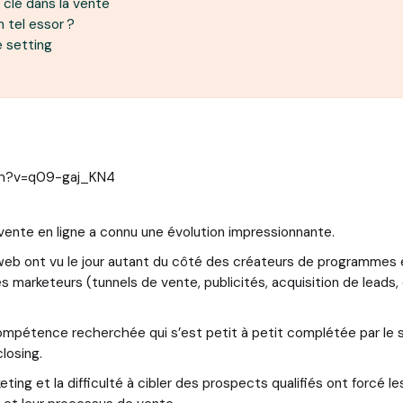
clé dans la vente
n tel essor ?
e setting
ch?v=q09-gaj_KN4
 vente en ligne a connu une évolution impressionnante.
b ont vu le jour autant du côté des créateurs de programmes en
marketeurs (tunnels de vente, publicités, acquisition de leads,
compétence recherchée qui s’est petit à petit complétée par le 
closing.
eting et la difficulté à cibler des prospects qualifiés ont forcé le