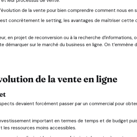
s et leur processus de vente.
e l’évolution de la vente pour bien comprendre comment nous en s
u’est concrètement le setting, les avantages de maîtriser cette
eur, en projet de reconversion ou à la recherche d’informations, on
 te démarquer sur le marché du business en ligne. On t’emmène da
olution de la vente en ligne
et
prospects devaient forcément passer par un commercial pour obten
 investissement important en termes de temps et de budget pui
t les ressources moins accessibles.