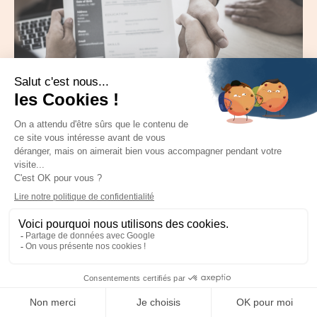
Stratégie commerciale
7/7/2026
Recruter un closer : les 3 questions
que les meilleurs profils vous
poseront avant d'accepter
Ne restez pas spectateur,
suivez-nous et faites partie
du mouvement.
Que vous soyez en pleine reconversion, déjà closer ou