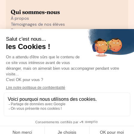
Qui sommes-nous
À propos
Témoignages de nos élèves
Témoignages d'entrepreneurs
Découvrir
Notre initiation au closing offerte
Notre formation en closing
Toutes nos ressources pour les particuliers
Recruter un sales
Toutes les ressources pour les entrepreneurs
Mentions Légales
CGU
CGV
Politique de confidentialité
Plan du site